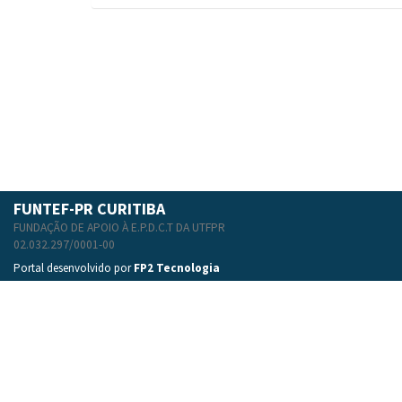
FUNTEF-PR CURITIBA
FUNDAÇÃO DE APOIO À E.P.D.C.T DA UTFPR
02.032.297/0001-00
Portal desenvolvido por
FP2 Tecnologia