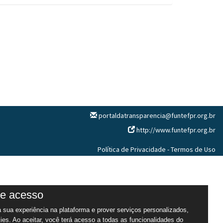
portaldatransparencia@funtefpr.org.br
http://www.funtefpr.org.br
Política de Privacidade
-
Termos de Uso
de acesso
 sua experiência na plataforma e prover serviços personalizados,
ies. Ao aceitar, você terá acesso a todas as funcionalidades do